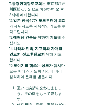
11.동경연합장로교회
는 東京都江戸
川区松江3-2-12로 이전하여 오 후 
3시에 예배합니다.
12.일본 전국47개 도도부현에 교회
가 세워지도록 지속적인 기도를 부
탁드립니다.
13.예배당 건축을 위하여 기도
해 주
십시오.
14.나라와 민족, 지교회와 자매결
연교회, 선교후원교회
 위해 기도 
합시다.
15.모이기를 힘쓰는 성도
가 됩시다. 
모든 예배와 기도회 시간에 미리 
참석하여 은혜를 받읍시다.
互いに挨拶を交わしましょ
う。主の愛をもって愛しま
す。
信仰相談、病気、事業などの