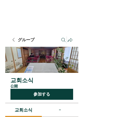
​千葉連合長老教会
​치바연합장로교회
グループ
교회소식
公開
参加する
교회소식
-