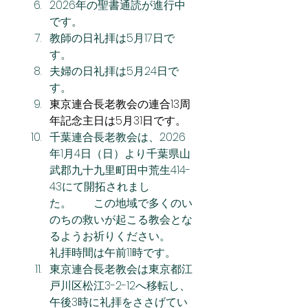
2026年の聖書通読が進行中
です。
教師の日礼拝は5月17日で
す。
夫婦の日礼拝は5月24日で
す。
東京連合長老教会の連合13周
年記念主日は5月31日です。
千葉連合長老教会は、2026
年1月4日（日）より千葉県山
武郡九十九里町田中荒生414-
43にて開拓されまし
た。　　この地域で多くのい
のちの救いが起こる教会とな
るようお祈りください。　　
礼拝時間は午前11時です。
東京連合長老教会は東京都江
戸川区松江3-2-12へ移転し、
午後3時に礼拝をささげてい