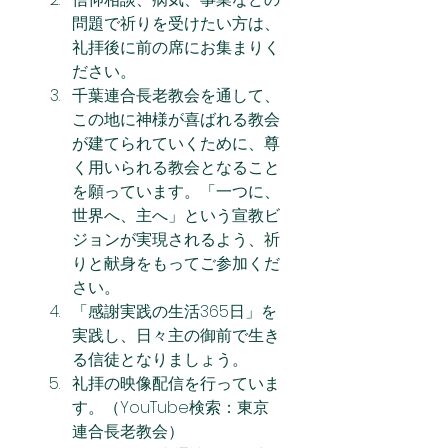
問題で祈りを受けたい方は、
礼拝後に前の席にお集まりく
ださい。
千葉連合長老教会を通して、
この地に神様が喜ばれる教会
が建てられていくために、尊
く用いられる教会となること
を願っています。「一つに、
世界へ、主へ」という宣教ビ
ジョンが実現されるよう、祈
りと献身をもってご参加くだ
さい。
「感謝実践の生活365日」を
実践し、日々主の御前で生き
る信徒となりましょう。
礼拝の映像配信を行っていま
す。（YouTube検索：東京
連合長老教会）