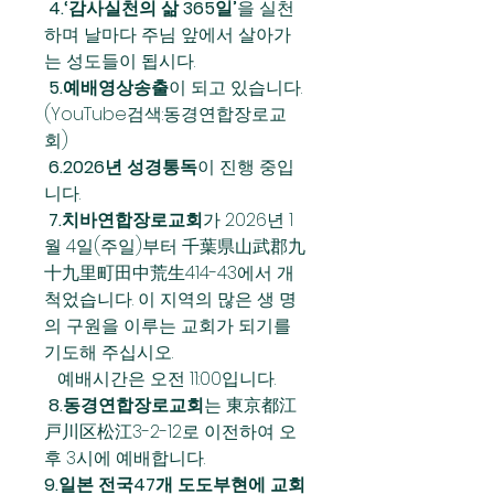
4.‘감사실천의 삶 365일’
을 실천
하며 날마다 주님 앞에서 살아가 
는 성도들이 됩시다.
 5.예배영상송출
이 되고 있습니다.
(YouTube검색:동경연합장로교
회)
 6.2026년 성경통독
이 진행 중입
니다.
 7.치바연합장로교회
가 2026년 1
월 4일(주일)부터 千葉県山武郡九 
十九里町田中荒生414-43에서 개
척었습니다. 이 지역의 많은 생 명
의 구원을 이루는 교회가 되기를 
기도해 주십시오.
   예배시간은 오전 11:00입니다.
 8.동경연합장로교회
는 東京都江
戸川区松江3-2-12로 이전하여 오 
후 3시에 예배합니다.
9.일본 전국47개 도도부현에 교회