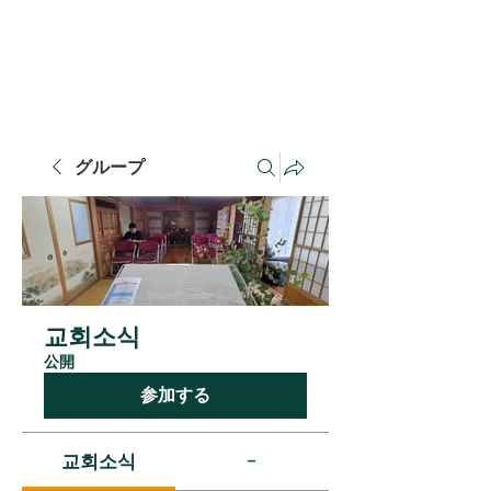
​千葉連合長老教会
​치바연합장로교회
グループ
교회소식
公開
参加する
교회소식
-