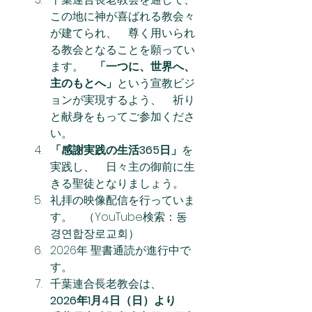
この地に神が喜ばれる教会々
が建てられ、　尊く用いられ
る教会となることを願ってい
ます。　
「一つに、世界へ、
主のもとへ」
という宣教ビジ
ョンが実現するよう、　祈り
と献身をもってご参加くださ
い。
「感謝実践の生活365日」
を
実践し、　日々主の御前に生
きる聖徒となりましょう。
礼拝の映像配信を行っていま
す。　（YouTube検索：동
경연합장로교회）
2026年 聖書通読が進行中で
す。
千葉連合長老教会は、　
2026年1月4日（日）より