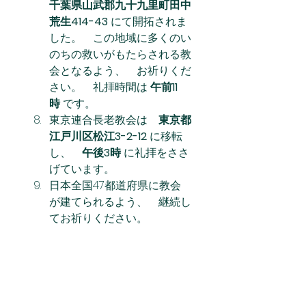
千葉県山武郡九十九里町田中
荒生414-43
 にて開拓されま
した。　この地域に多くのい
のちの救いがもたらされる教
会となるよう、　お祈りくだ
さい。　礼拝時間は 
午前11
時
 です。
東京連合長老教会は　
東京都
江戸川区松江3-2-12
 に移転
し、　
午後3時
 に礼拝をささ
げています。
日本全国47都道府県に教会
が建てられるよう、　継続し
てお祈りください。
礼拝堂建築のためにお祈りく
ださい。
国と民族、地域教会、姉妹提
携教会、宣教支援教会のため
に祈りましょう。