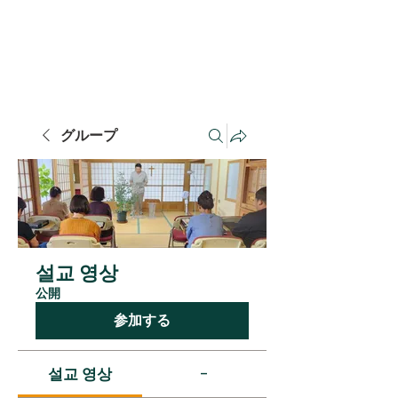
​千葉連合長老教会
​치바연합장로교회
グループ
설교 영상
公開
参加する
설교 영상
-