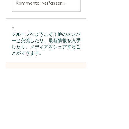
Kommentar verfassen...
-
グループへようこそ！他のメンバ
ーと交流したり、最新情報を入手
したり、メディアをシェアするこ
とができます。
283-0103
千葉県山武郡九十九里町田中荒
生 414-43 |
kujukurikim@gmail.com
414-43 Tanakaaraoi, Kujukuri-machi
sambu-gun, Chiba
2830103
JAPAN